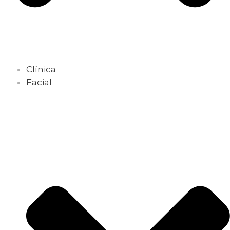
Clínica
Facial