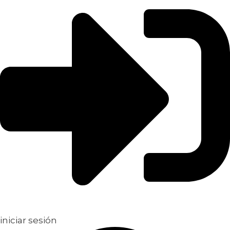
iniciar sesión