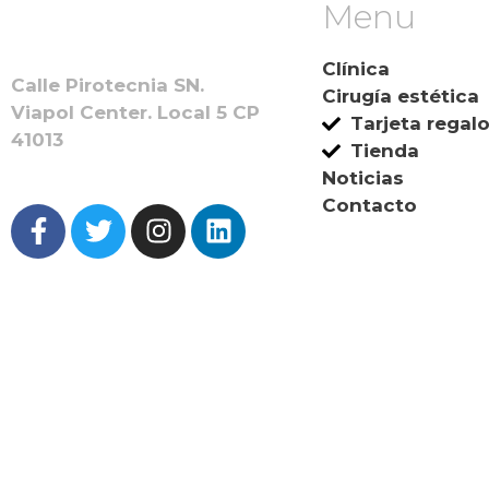
Menu
Clínica
Calle Pirotecnia SN.
Cirugía estética
Viapol Center. Local 5 CP
Tarjeta regal
41013
Tienda
Noticias
Contacto