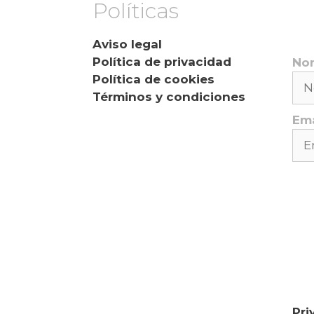
Políticas
Rec
pr
Aviso legal
Política de privacidad
No
o
Política de cookies
Términos y condiciones
Ema
Pue
sus
mo
inf
nu
Pri