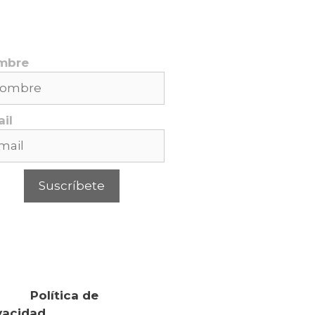
ibe nuestras
omociones mensuales.
mbre
il
Suscríbete
des cancelar tu
cripción en cualquier
mento. Para más
ormación, consulta
estra
Política de
vacidad
.