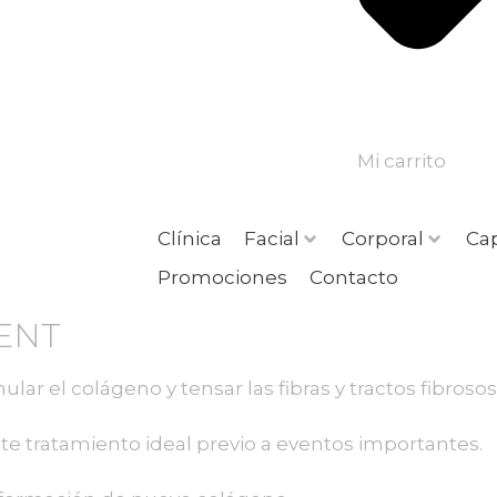
Mi carrito
Clínica
Facial
Corporal
Cap
Promociones
Contacto
CENT
ular el colágeno y tensar las fibras y tractos fibrosos
ste tratamiento ideal previo a eventos importantes.