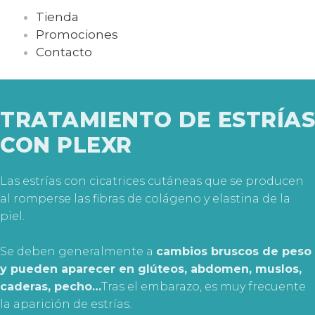
Tienda
Promociones
Contacto
TRATAMIENTO DE ESTRÍAS
CON PLEXR
Las estrías con cicatrices cutáneas que se producen
al romperse las fibras de colágeno y elastina de la
piel.
Se deben generalmente a
cambios bruscos de peso
y pueden aparecer en glúteos, abdomen, muslos,
caderas, pecho…
Tras el embarazo, es muy frecuente
la aparición de estrías.