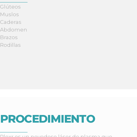
Glúteos
Muslos
Caderas
Abdomen
Brazos
Rodillas
PROCEDIMIENTO
Plexr es un novedoso láser de plasma que,