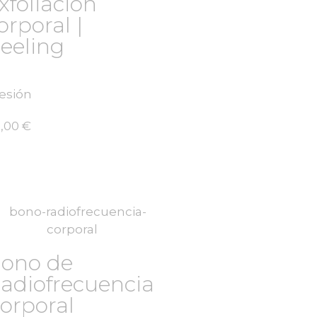
xfoliación
orporal |
eeling
sesión
,00
€
ono de
adiofrecuencia
orporal