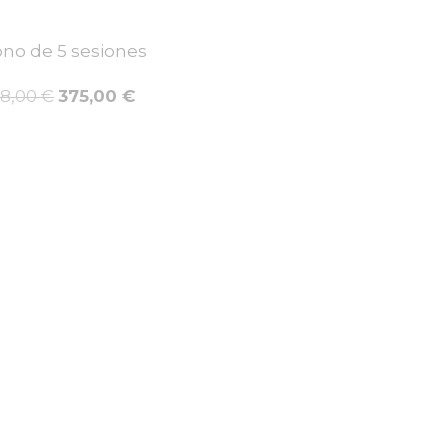
no de 5 sesiones
8,00
€
375,00
€
ibe nuestras promociones