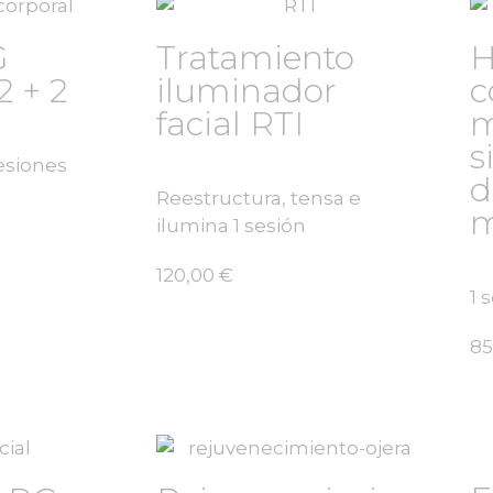
G
Tratamiento
H
2 + 2
iluminador
c
facial RTI
m
s
sesiones
d
Reestructura, tensa e
m
ilumina 1 sesión
120,00
€
1 
85