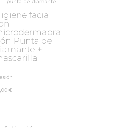
igiene facial
on
icrodermabra
ión Punta de
iamante +
ascarilla
sesión
,00
€