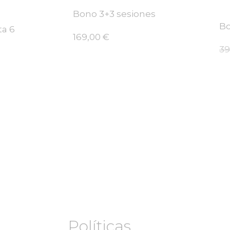
Bono 3+3 sesiones
Bo
ta 6
169,00
€
39
Políticas
Rec