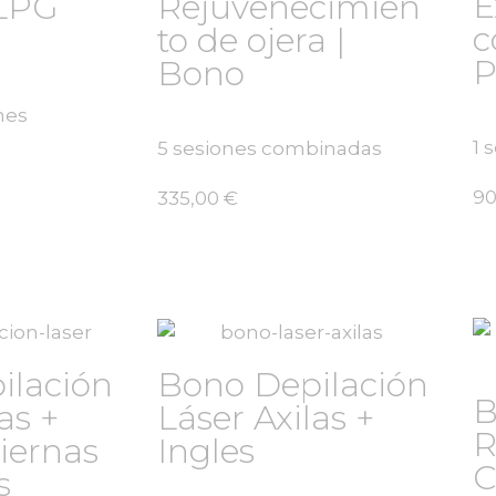
E
LPG
Rejuvenecimien
c
to de ojera |
P
Bono
nes
1 
5 sesiones combinadas
90
335,00
€
ilación
Bono Depilación
B
as +
Láser Axilas +
R
Piernas
Ingles
C
s