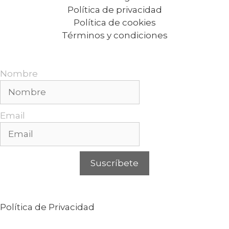
Política de privacidad
Política de cookies
Términos y condiciones
Recibe nuestras promociones mensuales.
Nombre
Email
Suscríbete
Puedes cancelar tu suscripción en cualquier
momento. Para más información, consulta nuestra
Política de Privacidad
.