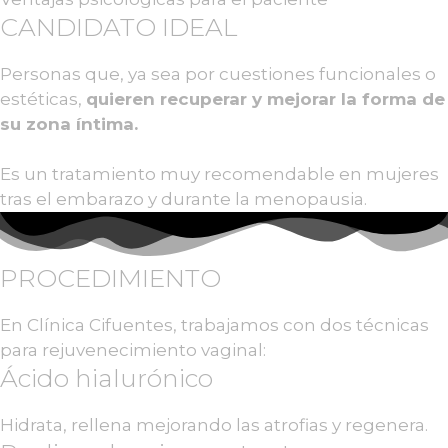
CANDIDATO IDEAL
Personas que, ya sea por cuestiones funcionales o
estéticas,
quieren recuperar y mejorar la forma de
su zona íntima.
Es un tratamiento muy recomendable en mujeres
tras el embarazo y durante la menopausia.
PROCEDIMIENTO
En Clínica Cifuentes, trabajamos con dos técnicas
para rejuvenecimiento vaginal:
Ácido hialurónico
Hidrata, rellena mejorando las atrofias y regenera.