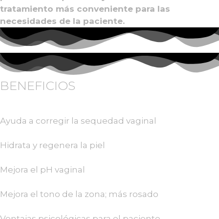
tratamiento más conveniente para las
necesidades de la paciente.
BENEFICIOS
Ayuda a corregir la sequedad vaginal
Hidrata y regenera la piel
Mejora el pH vaginal
Mejora el tono de la zona; más rosado
Ventajas psicológicas para el paciente