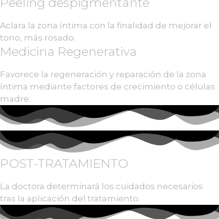
Peeling despigmentante
Aclara la zona íntima con la finalidad de mejorar el
tono, más rosado.
Medicina Regenerativa
Favorece la regeneración y reparación de la zona
íntima mediante factores de crecimiento o células
madre.
POST-TRATAMIENTO
La doctora determinará los cuidados necesarios
tras la aplicación del tratamiento.