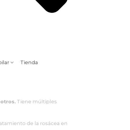
ilar
Tienda
 otros.
Tiene múltiples
ratamiento de la rosácea en