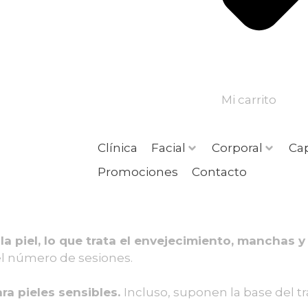
Mi carrito
Clínica
Facial
Corporal
Cap
Promociones
Contacto
la piel, lo que trata el envejecimiento, manchas y
 el número de sesiones.
ra pieles sensibles.
Incluso, suponen la base del t