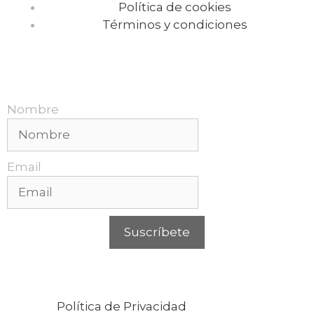
Política de cookies
Términos y condiciones
Recibe nuestras promociones mensuales.
Nombre
Email
Suscríbete
Puedes cancelar tu suscripción en cualquier
momento. Para más información, consulta
nuestra
Política de Privacidad
.