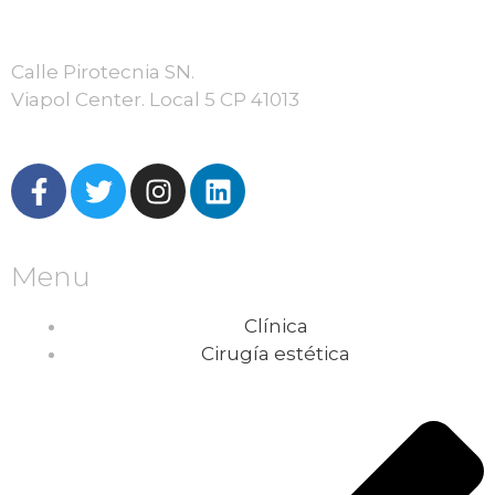
Calle Pirotecnia SN.
Viapol Center. Local 5 CP 41013
Menu
Clínica
Cirugía estética