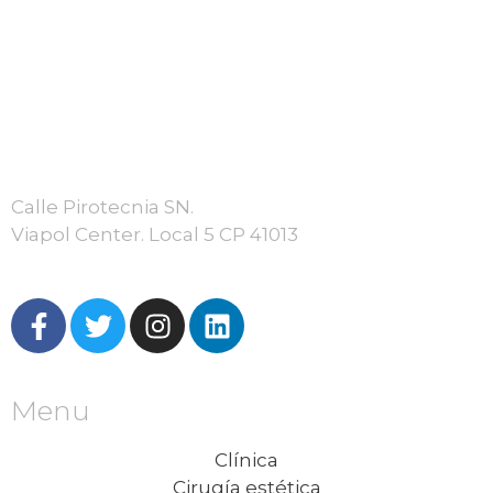
Calle Pirotecnia SN.
Viapol Center. Local 5 CP 41013
Menu
Clínica
Cirugía estética