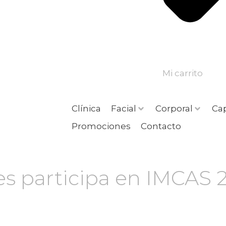
Mi carrito
Clínica
Facial
Corporal
Cap
Promociones
Contacto
tes participa en IMCAS 