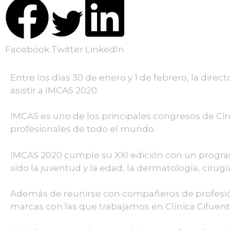
Facebook
Twitter
LinkedIn
Entre los días 30 de enero y 1 de febrero, la direct
asistir a IMCAS 2020.
IMCAS es uno de los principales congresos de Cirug
profesionales de todo el mundo.
IMCAS 2020 cumple su XXI edición con un programa
sido la juventud y la edad, la dermatología, cirugía
Además de reunirse con compañeros de profesión, 
marcas con las que trabajamos en Clínica Cifuente