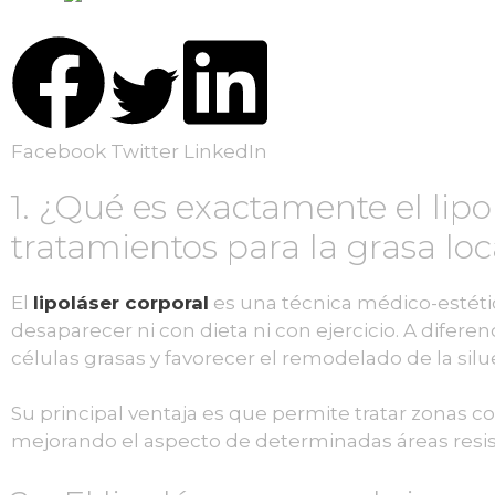
Facebook
Twitter
LinkedIn
1. ¿Qué es exactamente el lipo
tratamientos para la grasa lo
El
lipoláser corporal
es una técnica médico-estétic
desaparecer ni con dieta ni con ejercicio. A diferen
células grasas y favorecer el remodelado de la silu
Su principal ventaja es que permite tratar zonas c
mejorando el aspecto de determinadas áreas resis