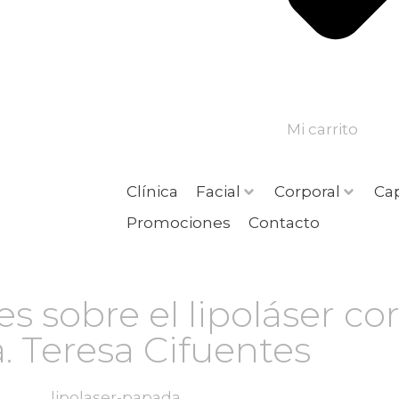
Mi carrito
Clínica
Facial
Corporal
Cap
Promociones
Contacto
s sobre el lipoláser co
. Teresa Cifuentes