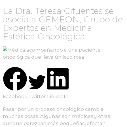
La Dra. Teresa Cifuentes se
asocia a GEMEON, Grupo de
Expertos en Medicina
Estética Oncológica
Facebook
Twitter
LinkedIn
Pasar por un proceso oncológico cambia
muchas cosas. Algunas son médicas y otras,
aunque parezcan más pequeñas, afectan