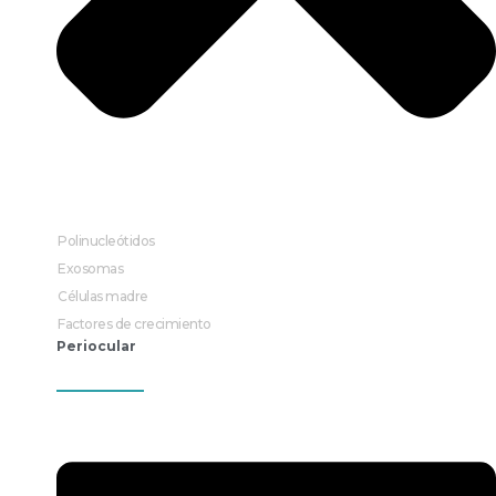
Polinucleótidos
Exosomas
Células madre
Factores de crecimiento
Periocular