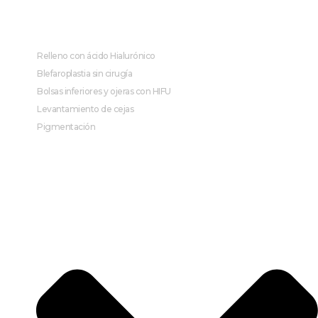
Relleno con ácido Hialurónico
Blefaroplastia sin cirugía
Bolsas inferiores y ojeras con HIFU
Levantamiento de cejas
Pigmentación