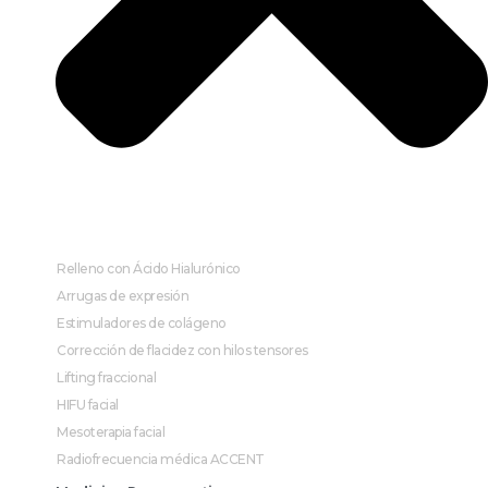
Relleno con Ácido Hialurónico
Arrugas de expresión
Estimuladores de colágeno
Corrección de flacidez con hilos tensores
Lifting fraccional
HIFU facial
Mesoterapia facial
Radiofrecuencia médica ACCENT