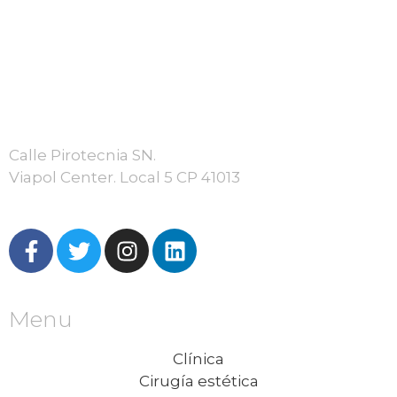
Calle Pirotecnia SN.
Viapol Center. Local 5 CP 41013
Menu
Clínica
Cirugía estética